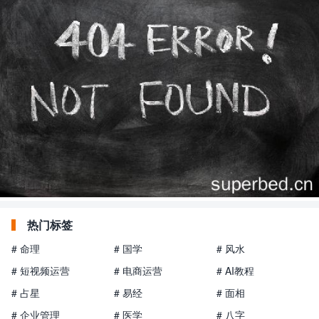
热门标签
# 命理
# 国学
# 风水
# 短视频运营
# 电商运营
# AI教程
# 占星
# 易经
# 面相
# 企业管理
# 医学
# 八字