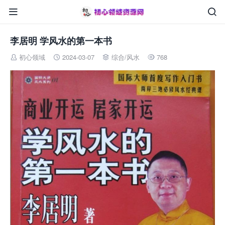


李居明 学风水的第一本书
初心领域
2024-03-07
综合
/
风水
768



