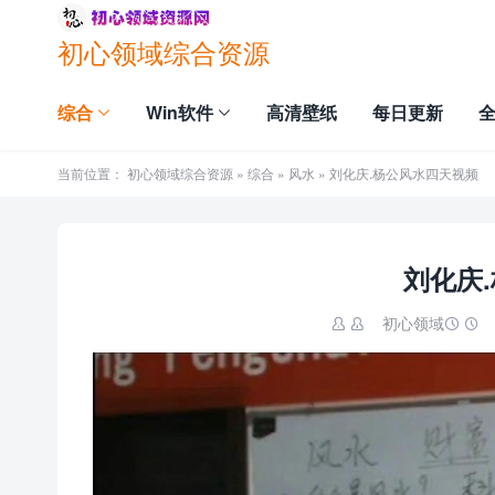
初心领域综合资源
综合
Win软件
高清壁纸
每日更新
当前位置：
初心领域综合资源
»
综合
»
风水
» 刘化庆.杨公风水四天视频
刘化庆
初心领域

