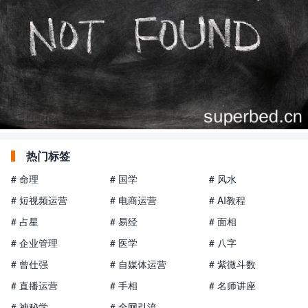
热门标签
# 命理
# 国学
# 风水
# 短视频运营
# 电商运营
# AI教程
# 占星
# 易经
# 面相
# 企业管理
# 医学
# 八字
# 曾仕强
# 自媒体运营
# 紫微斗数
# 直播运营
# 手相
# 名师讲座
# 神秘学
# 全网引流