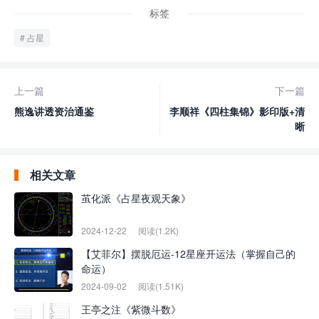
标签
占星
上一篇
下一篇
熊逸讲透资治通鉴
李顺祥《四柱集锦》影印版+清
晰
相关文章
茧化派《占星夜观天象》
2024-12-22
阅读(1.2K)
【艾菲尔】摆脱厄运-12星座开运法（掌握自己的
命运）
2024-09-02
阅读(1.51K)
王亭之注《紫微斗数》