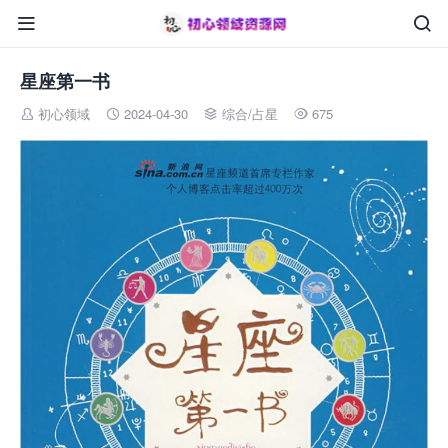


星座第一书
初心领域
2024-04-30
综合
/
占星
675



