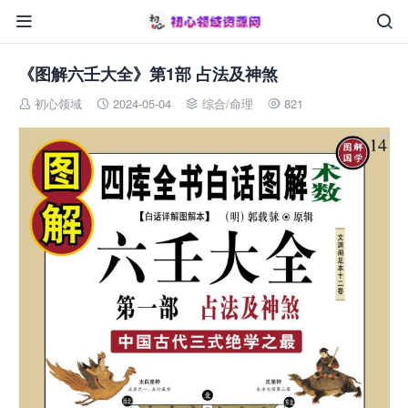


《图解六壬大全》第1部 占法及神煞
初心领域
2024-05-04
综合
/
命理
821



