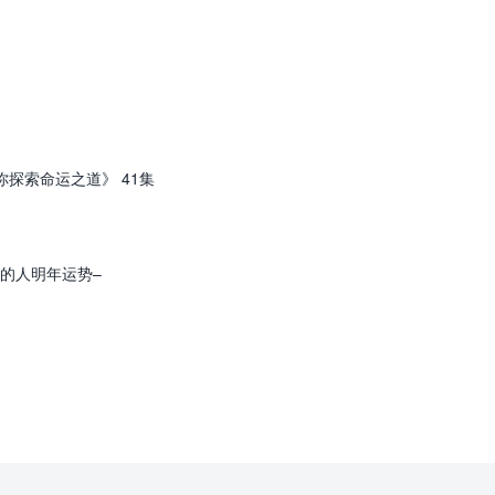
你探索命运之道》 41集
命的人明年运势–