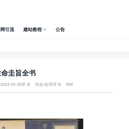
全网引流
建站教程
公告
性命圭旨全书
2024-05-26
综合
/
命理
599

