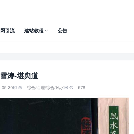
全网引流
建站教程
公告
雪涛-堪舆道
-05-30
综合
/
命理
/
综合
/
风水
578

