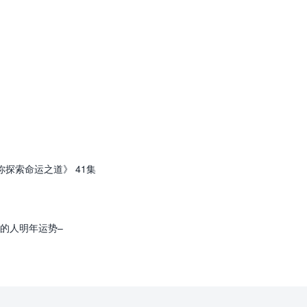
你探索命运之道》 41集
命的人明年运势–