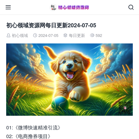


初心领域资源网每日更新2024-07-05
初心领域
2024-07-05
每日更新
592




01:《微博快速精准引流》
02:《电商撸券项目》