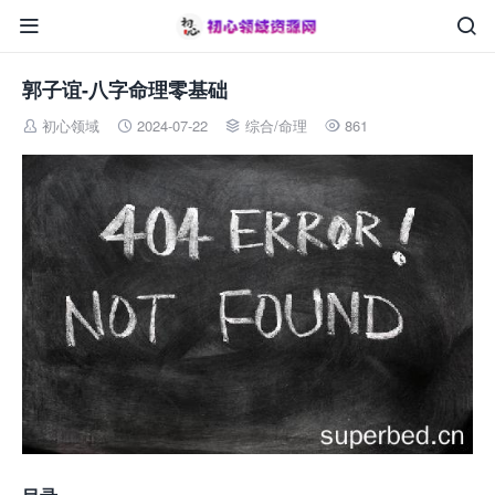


郭子谊-八字命理零基础
初心领域
2024-07-22
综合
/
命理
861



