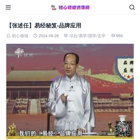


【张述任】易经秘笈-品牌应用
初心领域
2024-08-28
综合
/
易学/国学/玄学
966



