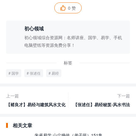
0 赞

初心领域
初心领域综合资源网：名师讲座、国学、易学、手机
电脑壁纸等资源免费分享！
标签
国学
张述任
易经
上一篇
下一篇
【褚良才】易经与建筑风水文化
【张述任】易经秘笈-风水书法
相关文章
朱雀易学 山尘嫡传（弟子班）151集