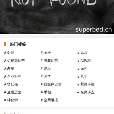
热门标签
# 命理
# 国学
# 风水
# 短视频运营
# 电商运营
# AI教程
# 占星
# 易经
# 面相
# 企业管理
# 医学
# 八字
# 曾仕强
# 自媒体运营
# 紫微斗数
# 直播运营
# 手相
# 名师讲座
# 神秘学
# 全网引流