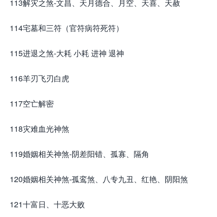
113解灾之煞-文昌、天月德合、月空、天喜、天赦
114宅墓和三符（官符病符死符）
115进退之煞-大耗 小耗 进神 退神
116羊刃飞刃白虎
117空亡解密
118灾难血光神煞
119婚姻相关神煞-阴差阳错、孤寡、隔角
120婚姻相关神煞-孤鸾煞、八专九丑、红艳、阴阳煞
121十富日、十恶大败