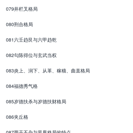
079井栏叉格局
080刑合格局
081六壬趋艮与六甲趋乾
082勾陈得位与玄武当权
083炎上、润下、从革、稼穑、曲直格局
084福德秀气格
085岁德扶杀与岁德扶财格局
086夹丘格
087两干不杂与凤凰格局的特点