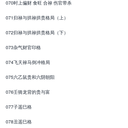
070时上偏财 食旺 合禄 伤官带杀
071归禄与拱禄拱贵格局（上）
072归禄与拱禄拱贵格局（下）
073杂气财官印格
074飞天禄马倒冲格局
075六乙鼠贵和六阴朝阳
076壬骑龙背的贵与富
077子遥巳格
078丑遥巳格