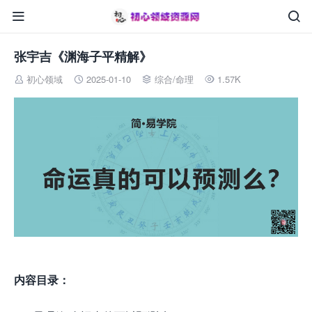


张宇吉《渊海子平精解》
初心领域
2025-01-10
综合
/
命理
1.57K




内容目录：