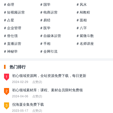
# 命理
# 国学
# 风水
# 短视频运营
# 电商运营
# AI教程
# 占星
# 易经
# 面相
# 企业管理
# 医学
# 八字
# 曾仕强
# 自媒体运营
# 紫微斗数
# 直播运营
# 手相
# 名师讲座
# 神秘学
# 全网引流
热门排行
初心领域资源网，全站资源免费下载，每日更新
1
2024-02-29
点赞(2)
初心领域素材库：课程、素材会员限时免费领
2
2024-04-06
点赞(2)
倪海厦全集免费下载
3
2023-05-17
点赞(2)