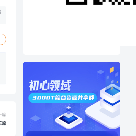
新
赞
一篇
王篇