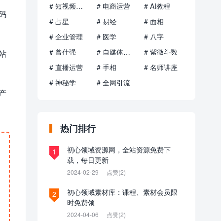
# 短视频运营
# 电商运营
# AI教程
码
# 占星
# 易经
# 面相
# 企业管理
# 医学
# 八字
# 曾仕强
# 自媒体运营
# 紫微斗数
站
# 直播运营
# 手相
# 名师讲座
# 神秘学
# 全网引流
产
热门排行
初心领域资源网，全站资源免费下
1
载，每日更新
2024-02-29
点赞(2)
初心领域素材库：课程、素材会员限
2
时免费领
2024-04-06
点赞(2)