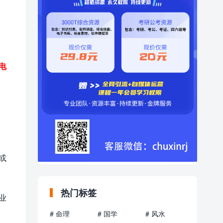
电
或
热门标签
业
# 命理
# 国学
# 风水