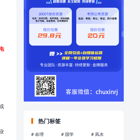
电
或
热门标签
业
# 命理
# 国学
# 风水