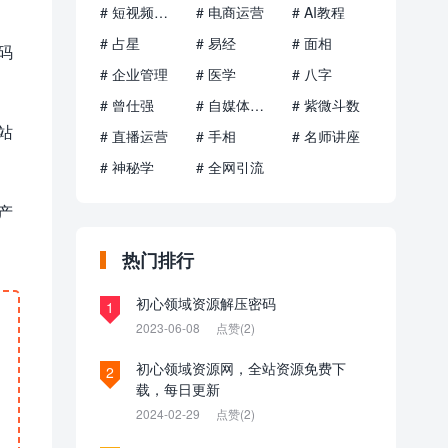
# 短视频运营
# 电商运营
# AI教程
# 占星
# 易经
# 面相
码
# 企业管理
# 医学
# 八字
# 曾仕强
# 自媒体运营
# 紫微斗数
站
# 直播运营
# 手相
# 名师讲座
# 神秘学
# 全网引流
产
热门排行
初心领域资源解压密码
1
2023-06-08
点赞(2)
初心领域资源网，全站资源免费下
2
载，每日更新
2024-02-29
点赞(2)