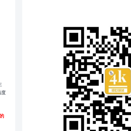
主
精度
的