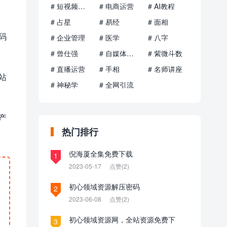
# 短视频运营
# 电商运营
# AI教程
# 占星
# 易经
# 面相
码
# 企业管理
# 医学
# 八字
# 曾仕强
# 自媒体运营
# 紫微斗数
# 直播运营
# 手相
# 名师讲座
站
# 神秘学
# 全网引流
产
热门排行
倪海厦全集免费下载
1
2023-05-17
点赞(2)
初心领域资源解压密码
2
2023-06-08
点赞(2)
初心领域资源网，全站资源免费下
3