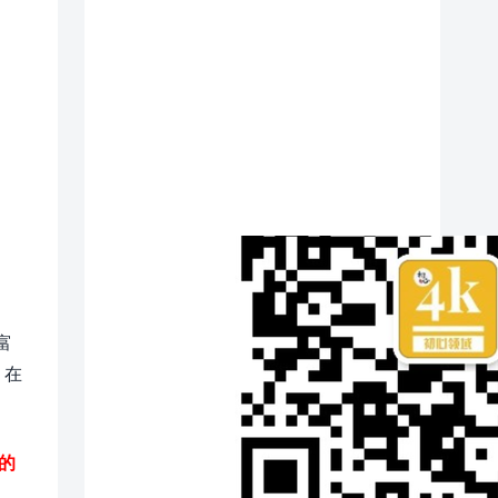
富
。在
的