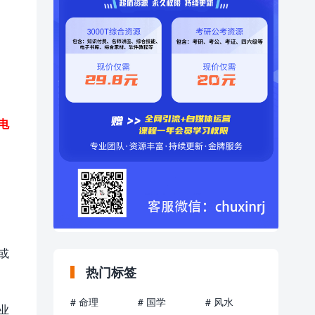
电
或
热门标签
# 命理
# 国学
# 风水
业