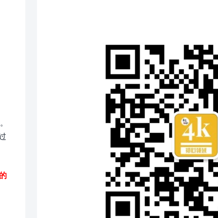
础。
过
的