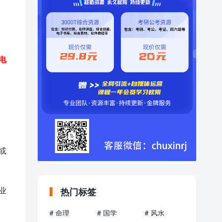
电
或
业
热门标签
# 命理
# 国学
# 风水