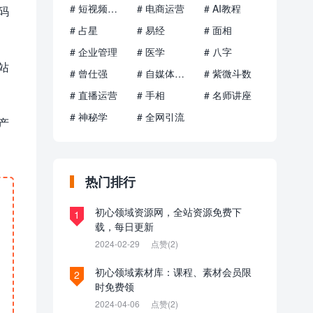
# 短视频运营
# 电商运营
# AI教程
码
# 占星
# 易经
# 面相
# 企业管理
# 医学
# 八字
站
# 曾仕强
# 自媒体运营
# 紫微斗数
# 直播运营
# 手相
# 名师讲座
# 神秘学
# 全网引流
产
热门排行
初心领域资源网，全站资源免费下
1
载，每日更新
2024-02-29
点赞(2)
初心领域素材库：课程、素材会员限
2
时免费领
2024-04-06
点赞(2)