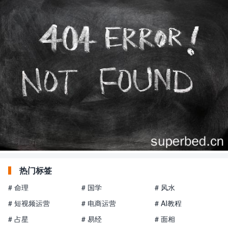
热门标签
# 命理
# 国学
# 风水
# 短视频运营
# 电商运营
# AI教程
# 占星
# 易经
# 面相