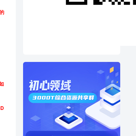
的
如
D