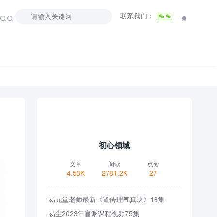
联系我们：



初心领域
文章
阅读
点赞
4.53K
2781.2K
27
易元堂老师最新《道传理气真决》16集
易尘2023年盲派课程视频75集