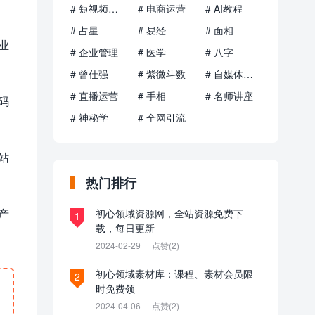
# 短视频运营
# 电商运营
# AI教程
# 占星
# 易经
# 面相
业
# 企业管理
# 医学
# 八字
# 曾仕强
# 紫微斗数
# 自媒体运营
# 直播运营
# 手相
# 名师讲座
码
# 神秘学
# 全网引流
站
热门排行
产
初心领域资源网，全站资源免费下
1
载，每日更新
2024-02-29
点赞(2)
初心领域素材库：课程、素材会员限
2
时免费领
2024-04-06
点赞(2)