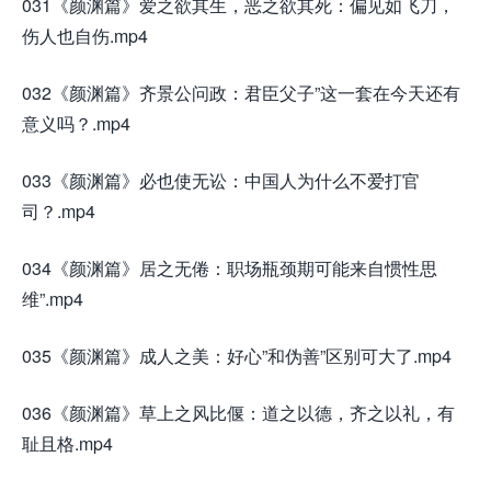
031《颜渊篇》爱之欲其生，恶之欲其死：偏见如飞刀，
伤人也自伤.mp4
032《颜渊篇》齐景公问政：君臣父子”这一套在今天还有
意义吗？.mp4
033《颜渊篇》必也使无讼：中国人为什么不爱打官
司？.mp4
034《颜渊篇》居之无倦：职场瓶颈期可能来自惯性思
维”.mp4
035《颜渊篇》成人之美：好心”和伪善”区别可大了.mp4
036《颜渊篇》草上之风比偃：道之以德，齐之以礼，有
耻且格.mp4