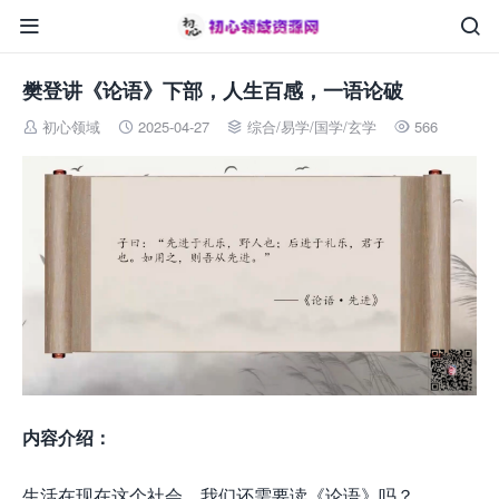


樊登讲《论语》下部，人生百感，一语论破
初心领域
2025-04-27
综合
/
易学/国学/玄学
566




内容介绍：
生活在现在这个社会，我们还需要读《论语》吗？