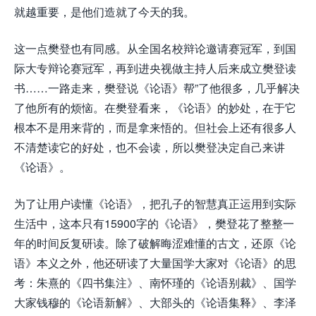
就越重要，是他们造就了今天的我。
这一点樊登也有同感。从全国名校辩论邀请赛冠军，到国
际大专辩论赛冠军，再到进央视做主持人后来成立樊登读
书……一路走来，樊登说《论语》帮”了他很多，几乎解决
了他所有的烦恼。在樊登看来，《论语》的妙处，在于它
根本不是用来背的，而是拿来悟的。但社会上还有很多人
不清楚读它的好处，也不会读，所以樊登决定自己来讲
《论语》。
为了让用户读懂《论语》，把孔子的智慧真正运用到实际
生活中，这本只有15900字的《论语》，樊登花了整整一
年的时间反复研读。除了破解晦涩难懂的古文，还原《论
语》本义之外，他还研读了大量国学大家对《论语》的思
考：朱熹的《四书集注》、南怀瑾的《论语别裁》、国学
大家钱穆的《论语新解》、大部头的《论语集释》、李泽