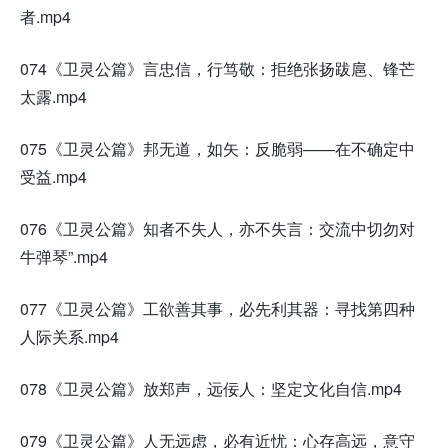
者.mp4
074《卫灵公篇》言忠信，行笃敬：拒绝张扬跋扈、锋芒
太露.mp4
075《卫灵公篇》邦无道，如矢：反脆弱——在不确定中
受益.mp4
076《卫灵公篇》知者不失人，亦不失言：交流中切勿对
牛弹琴”.mp4
077《卫灵公篇》工欲善其事，必先利其器：寻找第四种
人际关系.mp4
078《卫灵公篇》放郑声，远佞人：坚定文化自信.mp4
079《卫灵公篇》人无远虑，必有近忧：心存高远，意守