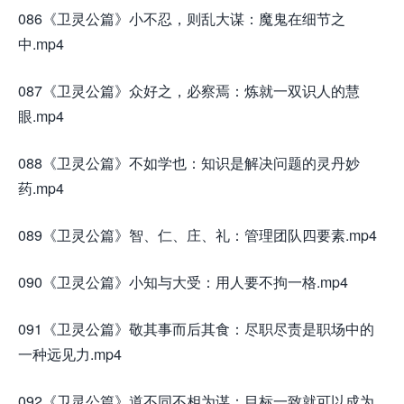
086《卫灵公篇》小不忍，则乱大谋：魔鬼在细节之
中.mp4
087《卫灵公篇》众好之，必察焉：炼就一双识人的慧
眼.mp4
088《卫灵公篇》不如学也：知识是解决问题的灵丹妙
药.mp4
089《卫灵公篇》智、仁、庄、礼：管理团队四要素.mp4
090《卫灵公篇》小知与大受：用人要不拘一格.mp4
091《卫灵公篇》敬其事而后其食：尽职尽责是职场中的
一种远见力.mp4
092《卫灵公篇》道不同不相为谋：目标一致就可以成为