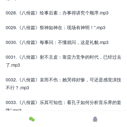
0028.《八佾篇》绘事后素：办事得讲究个顺序.mp3
0029.《八佾篇》祭神如神在：现场有神明！”.mp3
0030.《八佾篇》每事问：不懂就问，这是礼貌.mp3
0031.《八佾篇》射不主皮：靠蛮力竞争的时代，已经过去
了.mp3
0032.《八佾篇》哀而不伤：她哭得好惨，可还是感觉演技
不行？.mp3
0033.《八佾篇》乐其可知也：看孔子如何分析音乐界的套
路”.mp3


0034.《八佾篇》尽善尽美：这么高的评价，孔子给了