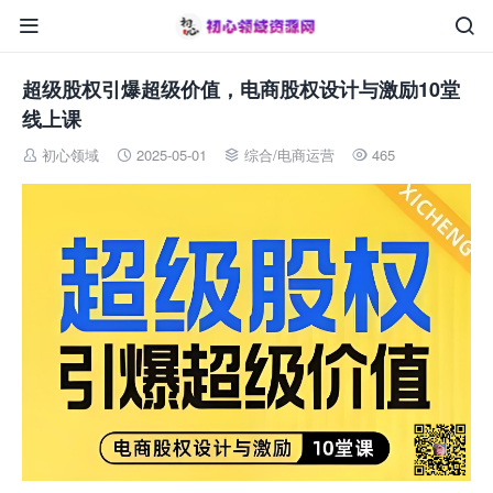


超级股权引爆超级价值，电商股权设计与激励10堂
线上课
初心领域
2025-05-01
综合
/
电商运营
465



