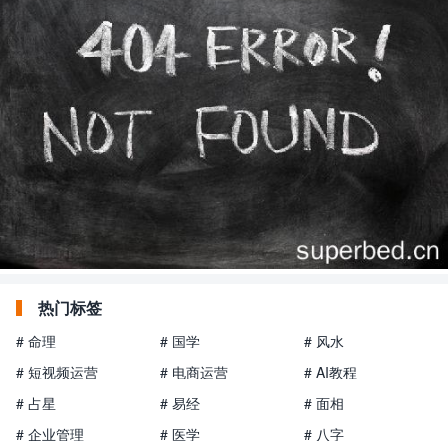
热门标签
# 命理
# 国学
# 风水
# 短视频运营
# 电商运营
# AI教程
# 占星
# 易经
# 面相
# 企业管理
# 医学
# 八字