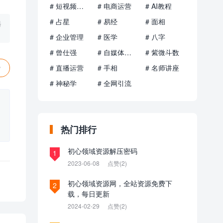
# 短视频运营
# 电商运营
# AI教程
# 占星
# 易经
# 面相
选
# 企业管理
# 医学
# 八字
# 曾仕强
# 自媒体运营
# 紫微斗数
# 直播运营
# 手相
# 名师讲座
赞
# 神秘学
# 全网引流
热门排行
初心领域资源解压密码
1
2023-06-08
点赞(2)
初心领域资源网，全站资源免费下
2
载，每日更新
2024-02-29
点赞(2)