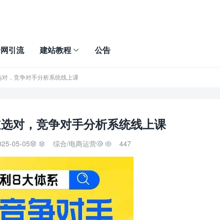
全网引流
建站教程
公告
选对，​竞争对手分析系统线上课
道选对，​竞争对手分析系统线上课
025-05-05
综合
/
电商运营
447

