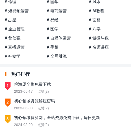
# 命理
# 国学
# 风水
# 短视频运营
# 电商运营
# AI教程
# 占星
# 易经
# 面相
# 企业管理
# 医学
# 八字
# 曾仕强
# 自媒体运营
# 紫微斗数
# 直播运营
# 手相
# 名师讲座
# 神秘学
# 全网引流
热门排行
倪海厦全集免费下载
1
2023-05-17
点赞(2)
初心领域资源解压密码
2
2023-06-08
点赞(2)
初心领域资源网，全站资源免费下载，每日更新
3
2024-02-29
点赞(2)