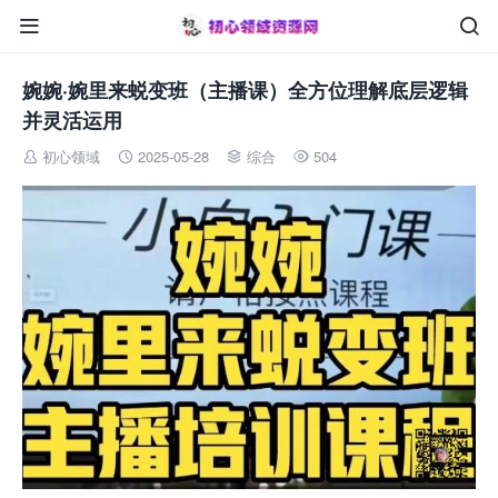


婉婉·婉里来蜕变班（主播课）全方位理解底层逻辑
并灵活运用
初心领域
2025-05-28
综合
504



