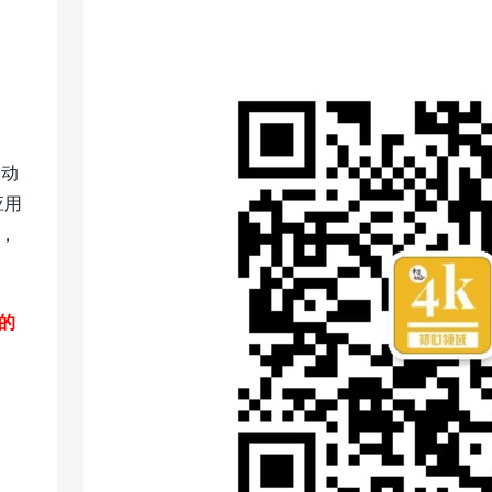
、动
应用
，
的