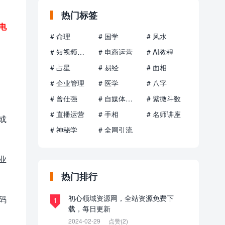
热门标签
电
# 命理
# 国学
# 风水
# 短视频运营
# 电商运营
# AI教程
# 占星
# 易经
# 面相
# 企业管理
# 医学
# 八字
# 曾仕强
# 自媒体运营
# 紫微斗数
# 直播运营
# 手相
# 名师讲座
或
# 神秘学
# 全网引流
业
热门排行
初心领域资源网，全站资源免费下
码
1
载，每日更新
2024-02-29
点赞(2)