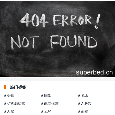
热门标签
# 命理
# 国学
# 风水
# 短视频运营
# 电商运营
# AI教程
# 占星
# 易经
# 面相