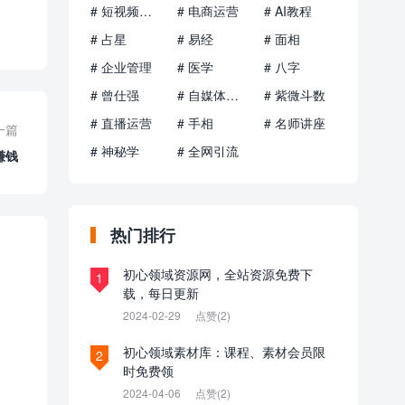
# 短视频运营
# 电商运营
# AI教程
# 占星
# 易经
# 面相
# 企业管理
# 医学
# 八字
# 曾仕强
# 自媒体运营
# 紫微斗数
# 直播运营
# 手相
# 名师讲座
一篇
# 神秘学
# 全网引流
赚钱
热门排行
初心领域资源网，全站资源免费下
1
载，每日更新
2024-02-29
点赞(2)
初心领域素材库：课程、素材会员限
2
时免费领
2024-04-06
点赞(2)