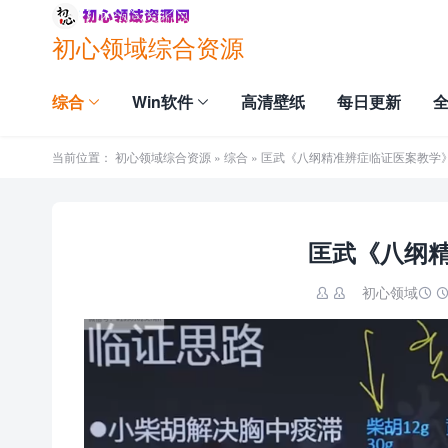
初心领域综合资源
综合
Win软件
高清壁纸
每日更新
当前位置：
初心领域综合资源
»
综合
» 匡武《八纲精准辨症临证医案教学
匡武《八纲
初心领域
