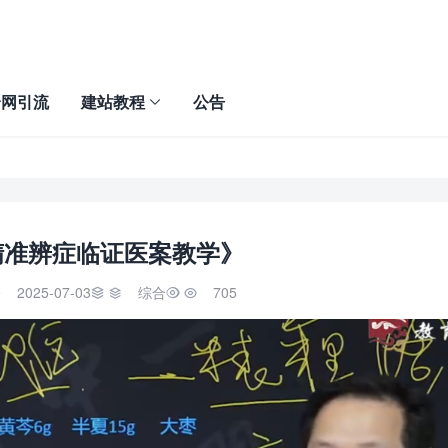
全网引流
建站教程
公告
》
精准辨症临证医案教学》
2025-07-03
综合
705


