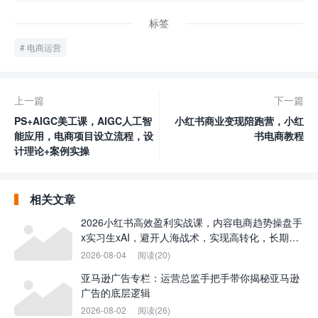
标签
电商运营
上一篇
下一篇
PS+AIGC美工课，AIGC人工智
小红书商业变现陪跑营，小红
能应用，电商项目设立流程，设
书电商教程
计理论+案例实操
相关文章
2026小红书高效盈利实战课，内容电商趋势操盘手
x实习生xAI，避开人海战术，实现高转化，长期盈
利
2026-08-04
阅读(20)
亚马逊广告专栏：运营总监手把手带你揭秘亚马逊
广告的底层逻辑
2026-08-02
阅读(26)