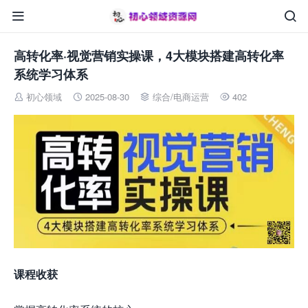


高转化率·视觉营销实操课，4大模块搭建高转化率
系统学习体系
初心领域
2025-08-30
综合
/
电商运营
402




课程收获