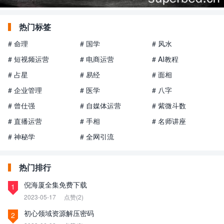
热门标签
# 命理
# 国学
# 风水
# 短视频运营
# 电商运营
# AI教程
# 占星
# 易经
# 面相
# 企业管理
# 医学
# 八字
# 曾仕强
# 自媒体运营
# 紫微斗数
# 直播运营
# 手相
# 名师讲座
# 神秘学
# 全网引流
热门排行
倪海厦全集免费下载
1
2023-05-17
点赞(2)
初心领域资源解压密码
2