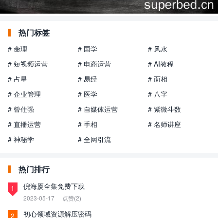
热门标签
# 命理
# 国学
# 风水
# 短视频运营
# 电商运营
# AI教程
# 占星
# 易经
# 面相
# 企业管理
# 医学
# 八字
# 曾仕强
# 自媒体运营
# 紫微斗数
# 直播运营
# 手相
# 名师讲座
# 神秘学
# 全网引流
热门排行
倪海厦全集免费下载
1
2023-05-17
点赞(2)
初心领域资源解压密码
2