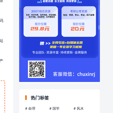
业
码
站
产
热门标签
# 命理
# 国学
# 风水