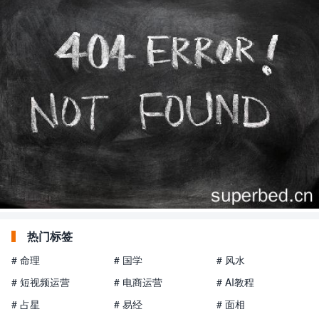
热门标签
# 命理
# 国学
# 风水
# 短视频运营
# 电商运营
# AI教程
# 占星
# 易经
# 面相