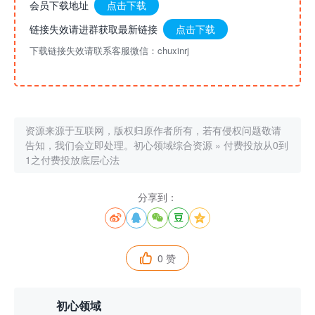
会员下载地址
点击下载
链接失效请进群获取最新链接
点击下载
下载链接失效请联系客服微信：chuxinrj
资源来源于互联网，版权归原作者所有，若有侵权问题敬请
告知，我们会立即处理。
初心领域综合资源
»
‌⁢​⁣⁣‍‌⁣⁢​‌⁣​⁡⁤⁤​‬⁢​⁤​​⁤⁡​⁢‬⁤‌‍​​‬⁤​​⁡‍⁢‍​⁡付费投放从0到
1之付费投放底层心法
分享到：





0 赞

初心领域