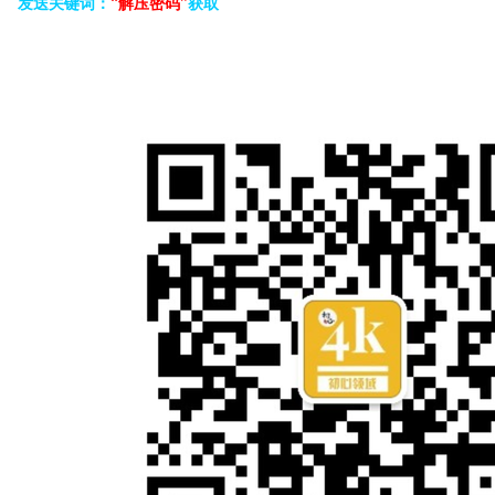
发送关键词：
“解压密码”
获取