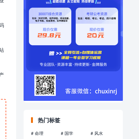
业
码
站
产
热门标签
# 命理
# 国学
# 风水