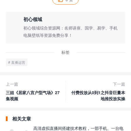
初心领域
初心领域综合资源网：名师讲座、国学、易学、手机
电脑壁纸等资源免费分享！
标签
直播运营
上一篇
下一篇
三姐《居家八宫户型气场》27
付费投放从0到1之抖音巨量本
集视频
地推投放实操
相关文章
高清虚拟直播间搭建技术教程，一部手机、一台电