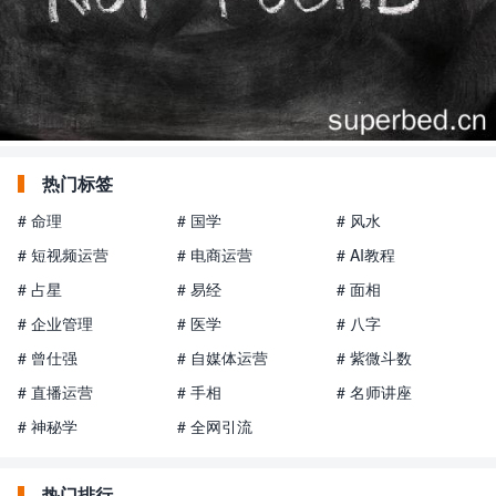
热门标签
# 命理
# 国学
# 风水
# 短视频运营
# 电商运营
# AI教程
# 占星
# 易经
# 面相
# 企业管理
# 医学
# 八字
# 曾仕强
# 自媒体运营
# 紫微斗数
# 直播运营
# 手相
# 名师讲座
# 神秘学
# 全网引流
热门排行