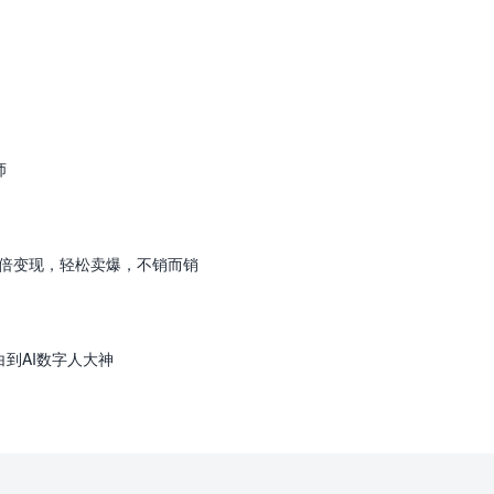
师
翻倍变现，轻松卖爆，不销而销
白到AI数字人大神