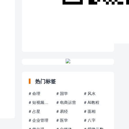
热门标签
# 命理
# 国学
# 风水
# 短视频运营
# 电商运营
# AI教程
# 占星
# 易经
# 面相
# 企业管理
# 医学
# 八字