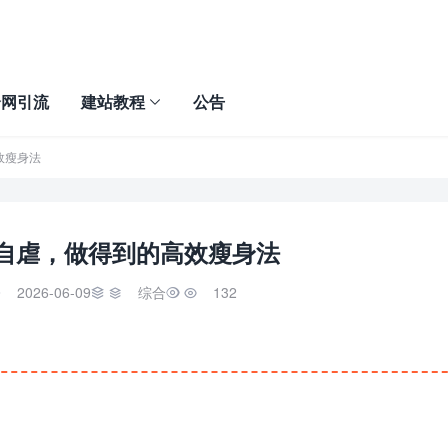
全网引流
建站教程
公告
效瘦身法
自虐，做得到的高效瘦身法
2026-06-09
综合
132


