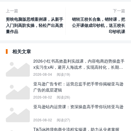
上一篇
下一篇
剪映电脑版思维案例课，从新手
销转王校长合集，销转课，把
入门到高阶实操，轻松产出高质
公开课做成印钞机，送王校长
量作品
印钞机课
相关文章
2026小红书高效盈利实战课，内容电商趋势操盘手
x实习生xAI，避开人海战术，实现高转化，长期盈
利
2026-08-04
阅读(19)
亚马逊广告专栏：运营总监手把手带你揭秘亚马逊
广告的底层逻辑
2026-08-02
阅读(26)
亚马逊站内运营课：资深操盘高手带你玩转亚马逊
2026-08-02
阅读(27)
TikTok跨境电商全流程实操课，助力从业者掌握