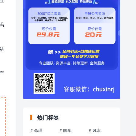
业
码
站
产
热门标签
# 命理
# 国学
# 风水