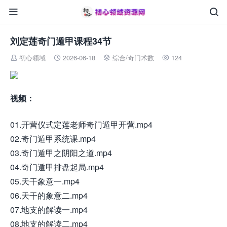


刘定莲奇门遁甲课程34节
初心领域
2026-06-18
综合
/
奇门术数
124




视频：
01.开营仪式定莲老师奇门遁甲开营.mp4
02.奇门遁甲系统课.mp4
03.奇门遁甲之阴阳之道.mp4
04.奇门遁甲排盘起局.mp4
05.天干象意一.mp4
06.天干的象意二.mp4
07.地支的解读一.mp4
08.地支的解读二.mp4