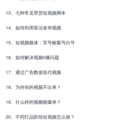
13、七种常见带货短视频脚本
14、如何利用算法发布视频
15、短视频载体：官号橱窗号白号
16、如何解决视频0播问题
17、通过广告数据迭代视频
18、为何你的视频不出单？
19、什么样的视频能爆单？
20、不同打品阶段短视频怎么做？