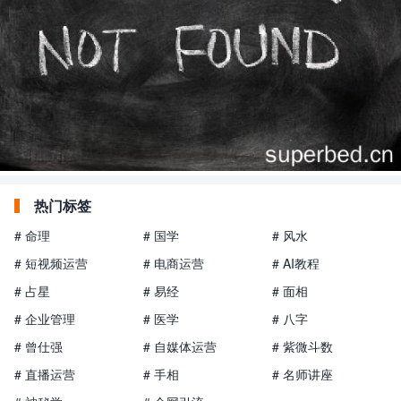
热门标签
# 命理
# 国学
# 风水
# 短视频运营
# 电商运营
# AI教程
# 占星
# 易经
# 面相
# 企业管理
# 医学
# 八字
# 曾仕强
# 自媒体运营
# 紫微斗数
# 直播运营
# 手相
# 名师讲座