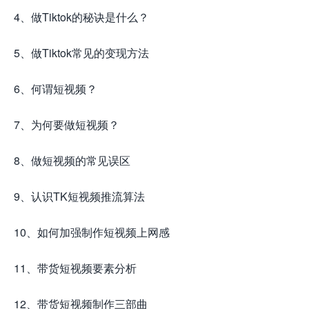
4、做Tiktok的秘诀是什么？
5、做Tiktok常见的变现方法
6、何谓短视频？
7、为何要做短视频？
8、做短视频的常见误区
9、认识TK短视频推流算法
10、如何加强制作短视频上网感
11、带货短视频要素分析
12、带货短视频制作三部曲