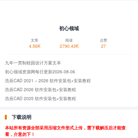
初心领域
文章
阅读
点赞
4.56K
2790.43K
27
九年一贯制校园设计方案文本
初心领域资源网每日更新2026-08-06
浩辰CAD 2021 – 2026 软件安装包+安装教程
浩辰CAD 2026 软件安装包+安装教程
浩辰CAD 2025 软件安装包+安装教程
下载说明
本站所有资源全部采用压缩文件形式上传，需下载解压后才能查
看，介意勿下！