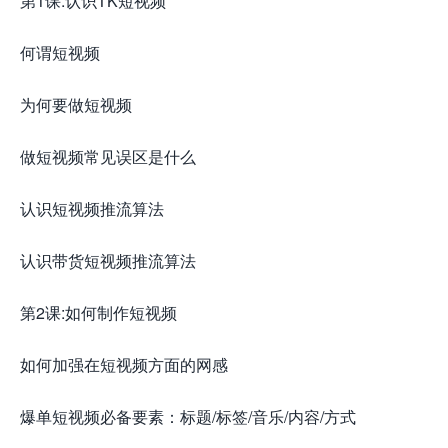
第1课:认识TK短视频
何谓短视频
为何要做短视频
做短视频常见误区是什么
认识短视频推流算法
认识带货短视频推流算法
第2课:如何制作短视频
如何加强在短视频方面的网感
爆单短视频必备要素：标题/标签/音乐/内容/方式