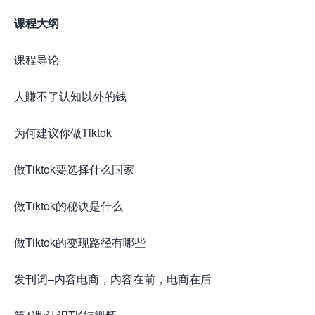
课程大纲
课程导论
人賺不了认知以外的钱
为何建议你做Tiktok
做Tiktok要选择什么国家
做Tiktok的秘诀是什么
做Tiktok的变现路径有哪些
发刊词–内容电商，内容在前，电商在后