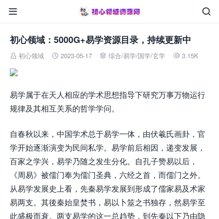


初心领域：5000G+易学资源目录，持续更新中
初心领域
2023-05-17
综合
/
易学/国学/玄学
3.15K




易学属于在天人相应的学术思想指导下研究万事万物运行
规律及其相互关系的哲学学问。
自春秋以来，中国学术总于易学一体，由伏羲氏画卦，官
学开始逐渐演变为民间私学。易学前后相因，递变发展，
百家之学兴，易学乃随之发生分化。自孔子赞易以后，
《周易》被儒门奉为儒门圣典，六经之首，而儒门之外。
从易学发展史上看，先秦易学发展到形成了儒家易及术家
易两支。其後秦始皇焚书，易以卜筮之书独存，然易学至
此盛极而衰。两支易学的这一总趋势，到先秦以下乃由隐