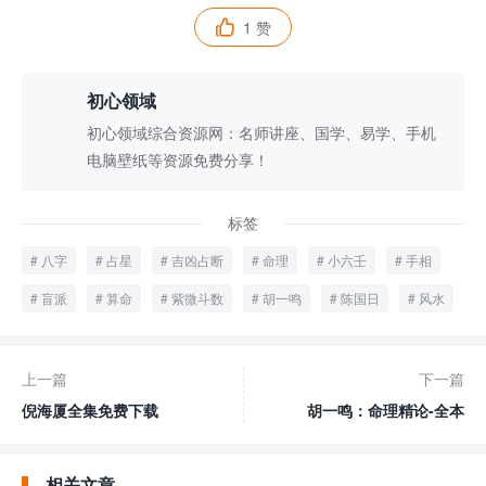
1 赞

初心领域
初心领域综合资源网：名师讲座、国学、易学、手机
电脑壁纸等资源免费分享！
标签
八字
占星
吉凶占断
命理
小六壬
手相
盲派
算命
紫微斗数
胡一鸣
陈国日
风水
上一篇
下一篇
倪海厦全集免费下载
胡一鸣：命理精论-全本
相关文章