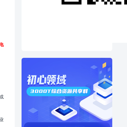
电
或
业