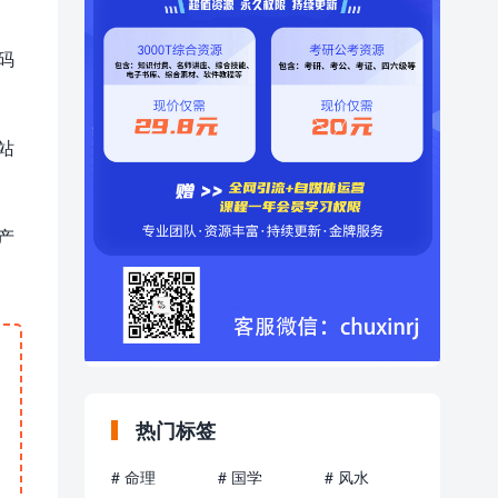
码
站
产
热门标签
# 命理
# 国学
# 风水