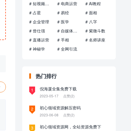
# 短视频运营
# 电商运营
# AI教程
# 占星
# 易经
# 面相
# 企业管理
# 医学
# 八字
# 曾仕强
# 自媒体运营
# 紫微斗数
# 直播运营
# 手相
# 名师讲座
# 神秘学
# 全网引流
热门排行
赞
倪海厦全集免费下载
1
2023-05-17
点赞(2)
初心领域资源解压密码
2
2023-06-08
点赞(2)
初心领域资源网，全站资源免费下
3