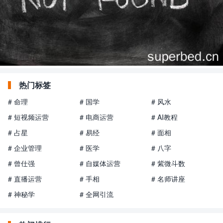
热门标签
# 命理
# 国学
# 风水
# 短视频运营
# 电商运营
# AI教程
# 占星
# 易经
# 面相
# 企业管理
# 医学
# 八字
# 曾仕强
# 自媒体运营
# 紫微斗数
# 直播运营
# 手相
# 名师讲座
# 神秘学
# 全网引流